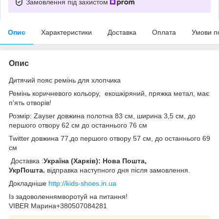
Замовлення під захистом
Опис
Характеристики
Доставка
Оплата
Умови п
Опис
Дитячий пояс ремінь для хлопчика
Ремінь коричневого кольору, екошкіряний, пряжка метал, має
п'ять отворів!
Розмір: Zayser довжина полотна 83 см, ширина 3,5 см, до
першого отвору 62 см до останнього 76 см
Twitter довжина 77,до першого отвору 57 см, до останнього 69
см
Доставка :
Україна (Харків): Нова Пошта,
УкрПошта.
відправка наступного дня після замовлення.
Докладніше
http://kids-shoes.in.ua
Із задоволеннямворотуй на питання!
VIBER Марина+380507084281