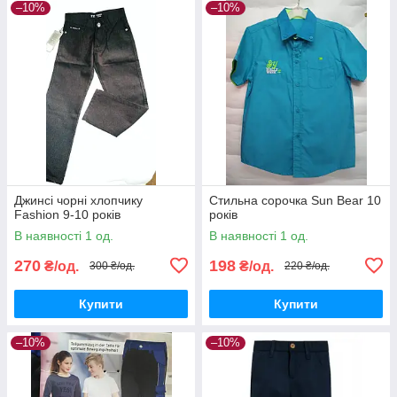
–10%
–10%
Джинсі чорні хлопчику
Стильна сорочка Sun Bear 10
Fashion 9-10 років
років
В наявності 1 од.
В наявності 1 од.
270
198
₴/од.
₴/од.
300 ₴/од.
220 ₴/од.
Купити
Купити
–10%
–10%