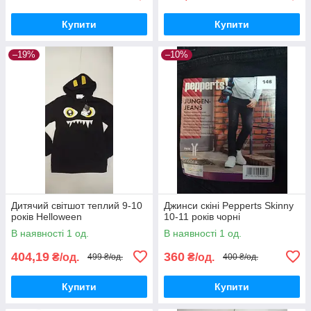
Купити
Купити
–19%
–10%
Дитячий світшот теплий 9-10
Джинси скіні Pepperts Skinny
років Helloween
10-11 років чорні
В наявності 1 од.
В наявності 1 од.
404,19
360
₴/од.
₴/од.
499 ₴/од.
400 ₴/од.
Купити
Купити