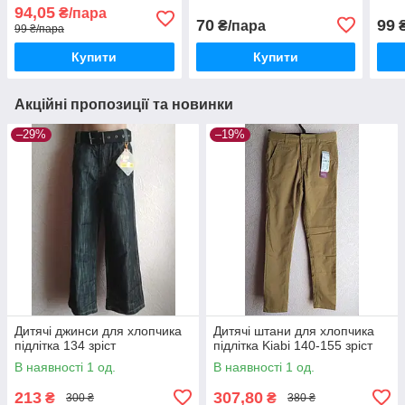
94,05
₴/пара
70
99
₴/пара
99 ₴/пара
Купити
Купити
Акційні пропозиції та новинки
–29%
–19%
Дитячі джинси для хлопчика
Дитячі штани для хлопчика
підлітка 134 зріст
підлітка Kiabi 140-155 зріст
В наявності 1 од.
В наявності 1 од.
213
307,80
₴
₴
300 ₴
380 ₴