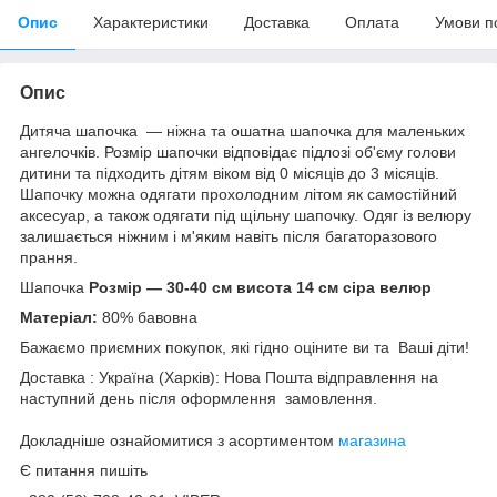
Опис
Характеристики
Доставка
Оплата
Умови п
Опис
Дитяча шапочка — ніжна та ошатна шапочка для маленьких
ангелочків. Розмір шапочки відповідає підлозі об'єму голови
дитини та підходить дітям віком від 0 місяців до 3 місяців.
Шапочку можна одягати прохолодним літом як самостійний
аксесуар, а також одягати під щільну шапочку. Одяг із велюру
залишається ніжним і м'яким навіть після багаторазового
прання.
Шапочка
Розмір — 30-40 см висота 14 см сіра велюр
Матеріал:
80% бавовна
Бажаємо приємних покупок, які гідно оціните ви та Ваші діти!
Доставка : Україна (Харків): Нова Пошта відправлення на
наступний день після оформлення замовлення.
Докладніше ознайомитися з асортиментом
магазина
Є питання пишіть