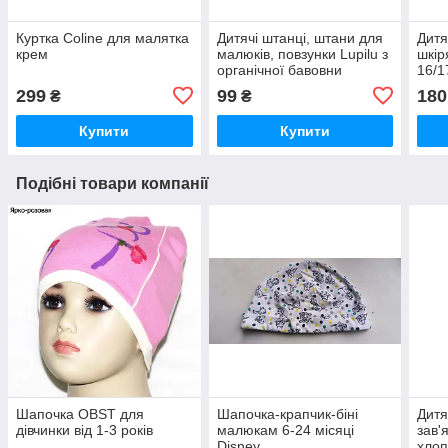
Куртка Coline для малятка
Дитячі штанці, штани для
Дитя
крем
малюків, повзунки Lupilu з
шкір
органічної бавовни
16/1
299
99
180
₴
₴
Купити
Купити
Подібні товари компанії
Шапочка OBST для
Шапочка-крапчик-біні
Дитя
дівчинки від 1-3 років
малюкам 6-24 місяці
зав'
Disney
хлоп