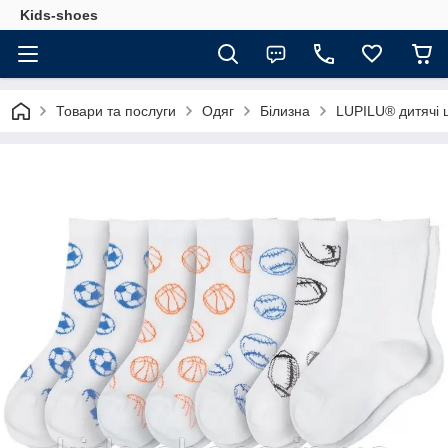
Kids-shoes
Товари та послуги
Одяг
Білизна
LUPILU® дитячі 