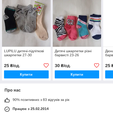
LUPILU дитячі-підліткові
Дитячі шкарпетки різні
Дюна
шкарпетки 27-30
барвисті 23-26
барв
25
30
25
₴/од.
₴/од.
₴
Купити
Купити
Про нас
90% позитивних з 83 відгуків за рік
Працює з 25.02.2014