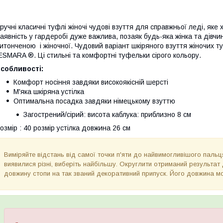
ручні класичні туфлі жіночі чудові взуття для справжньої леді, яке х
аявність у гардеробі дуже важлива, позаяк будь-яка жінка та дівч
итонченою і жіночної. Чудовий варіант шкіряного взуття жіночих 
SMARA ®. Ці стильні та комфортні туфельки сірого кольору.
собливості:
Комфорт носіння завдяки високоякісній шерсті
М'яка шкіряна устілка
Оптимальна посадка завдяки німецькому взуттю
Загострений/сірий: висота каблука: приблизно 8 см
озмір
: 40 розмір устілка довжина 26 см
Виміряйте відстань від самої точки п'яти до найвимогливішого пальц
виявилися різні, виберіть найбільшу. Округлити отриманий результат
довжину стопи на так званий декоративний припуск. Його довжина мож