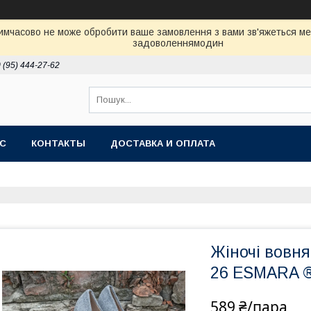
Тимчасово не може обробити ваше замовлення з вами зв'яжеться м
задоволеннямодин
 (95) 444-27-62
АС
КОНТАКТЫ
ДОСТАВКА И ОПЛАТА
Жіночі вовнян
26 ESMARA 
589 ₴/пара