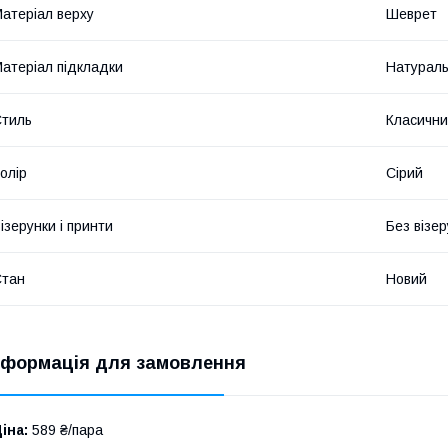
атеріал верху
Шеврет
атеріал підкладки
Натураль
тиль
Класичн
олір
Сірий
ізерунки і принти
Без візер
Стан
Новий
нформація для замовлення
іна:
589 ₴/пара