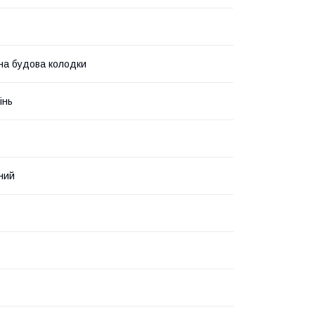
на будова колодки
інь
ний