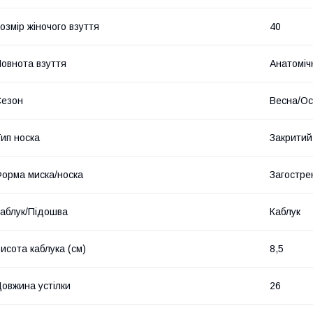
озмір жіночого взуття
40
овнота взуття
Анатоміч
Сезон
Весна/Ос
ип носка
Закритий
орма миска/носка
Загостре
аблук/Підошва
Каблук
исота каблука (см)
8,5
овжина устілки
26