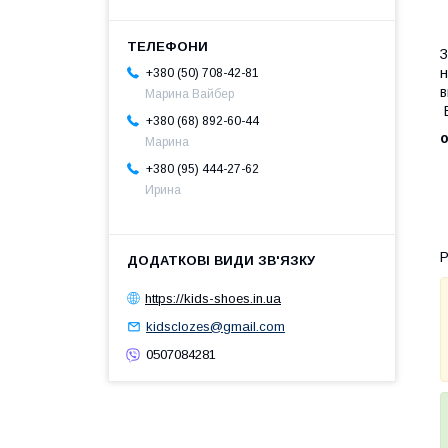
З
н
+380 (50) 708-42-81
в
Марина Вайбер
E
+380 (68) 892-60-44
о
Марина
+380 (95) 444-27-62
Ирина
Р
https://kids-shoes.in.ua
kidsclozes@gmail.com
0507084281