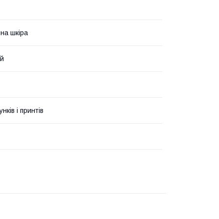
на шкіра
ий
унків і принтів