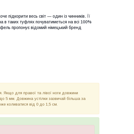
оче підкорити весь світ — один із чинників. Її
ина в таких туфлях почуватиметься на всі 100%
туфель пропонує відомий німецький бренд
я. Якщо для правої та лівої ноги довжини
 до 5 мм. Довжина устілки зазвичай більша за
е коливатися від 0 до 1,5 см.