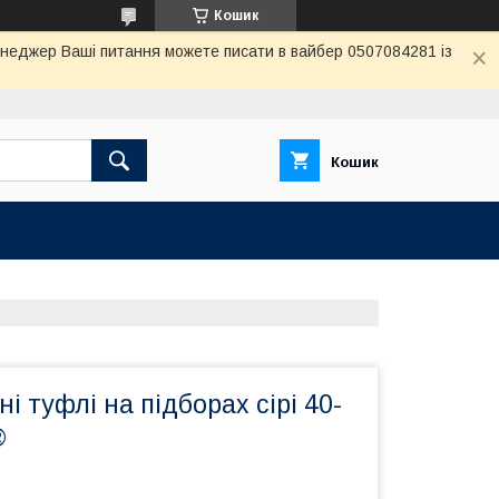
Кошик
енеджер Ваші питання можете писати в вайбер 0507084281 із
Кошик
і туфлі на підборах сірі 40-
®