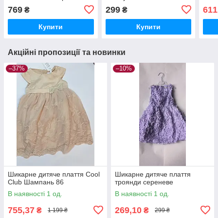
Cool club Smuk
769
299
611
₴
₴
Купити
Купити
Акційні пропозиції та новинки
–37%
–10%
Шикарне дитяче плаття Cool
Шикарне дитяче плаття
Club Шампань 86
троянди сереневе
В наявності 1 од.
В наявності 1 од.
755,37
269,10
₴
₴
1 199 ₴
299 ₴