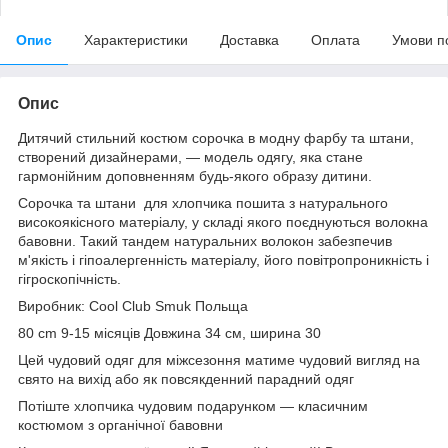
Опис
Характеристики
Доставка
Оплата
Умови п
Опис
Дитячий стильний костюм сорочка в модну фарбу та штани,
створений дизайнерами, — модель одягу, яка стане
гармонійним доповненням будь-якого образу дитини.
Сорочка та штани для хлопчика пошита з натурального
високоякісного матеріалу, у складі якого поєднуються волокна
бавовни. Такий тандем натуральних волокон забезпечив
м'якість і гіпоалергенність матеріалу, його повітропроникність і
гігроскопічність.
Виробник: Cool Club Smuk Польща
80 cm 9-15 місяців Довжина 34 см, ширина 30
Цей чудовий одяг для міжсезоння матиме чудовий вигляд на
свято на вихід або як повсякденний парадний одяг
Потіште хлопчика чудовим подарунком — класичним
костюмом з органічної бавовни