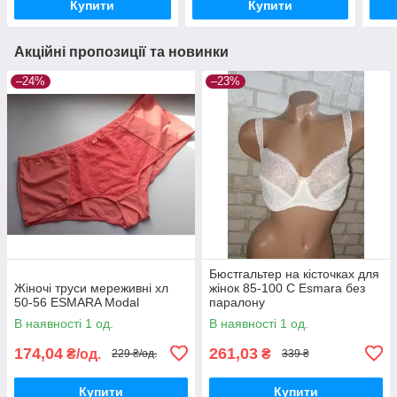
Купити
Купити
Акційні пропозиції та новинки
–24%
–23%
Бюстгальтер на кісточках для
Жіночі труси мереживні хл
жінок 85-100 C Esmara без
50-56 ESMARA Modal
паралону
В наявності 1 од.
В наявності 1 од.
174,04
261,03
₴/од.
₴
229 ₴/од.
339 ₴
Купити
Купити