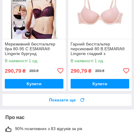
Мереживний бюстгальтер
Гарний бюстгальтер
бра 80-95 C ESMARA®
персиковий 80 В ESMARA®
Lingerie бургунд
Lingerie гладкий з
мереживною спинкою
В наявності 1 од.
В наявності 1 од.
290,79
290,79
₴
₴
359 ₴
359 ₴
Купити
Купити
Показати ще
Про нас
90% позитивних з 83 відгуків за рік