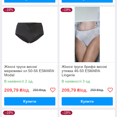
–19%
–19%
Жіночі труси високі
Жіночі труси брифи високі
мереживні хл 50-56 ESMARA
утяжка 46-50 ESMARA
Modal
Lingerie
В наявності 2 од.
В наявності 3 од.
209,79
209,79
₴/од.
₴/од.
259 ₴/од.
259 ₴/од.
Купити
Купити
–19%
–19%