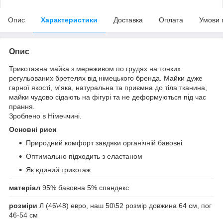
Опис
Характеристики
Доставка
Оплата
Умови 
Опис
Трикотажна майка з мереживом по грудях на тонких
регульованих бретелях від німецького бренда. Майки дуже
гарної якості, м'яка, натуральна та приємна до тіла тканина,
майки чудово сідають на фігурі та не деформуються під час
прання.
Зроблено в Німеччині.
Основні риси
Природний комфорт завдяки органічній бавовні
Оптимально підходить з еластаном
Як єдиний трикотаж
матеріал
95% бавовна 5% спандекс
розміри
Л (46\48) евро, наш 50\52 розмір довжина 64 см, пог
46-54 см