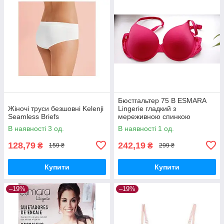
Бюстгальтер 75 В ESMARA
Жіночі труси безшовні Kelenji
Lingerie гладкий з
Seamless Briefs
мереживною спинкою
В наявності 3 од.
В наявності 1 од.
128,79
242,19
₴
₴
159 ₴
299 ₴
Купити
Купити
–19%
–19%