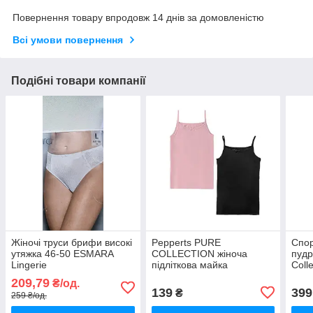
Повернення товару впродовж 14 днів за домовленістю
Всі умови повернення
Подібні товари компанії
Жіночі труси брифи високі
Pepperts PURE
Спор
утяжка 46-50 ESMARA
COLLECTION жіноча
пудр
Lingerie
підліткова майка
Coll
209,79
₴/од.
139
399
₴
259 ₴/од.