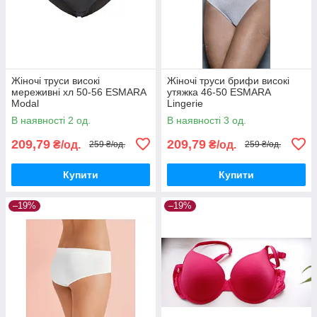
Жіночі труси високі
Жіночі труси брифи високі
мереживні хл 50-56 ESMARA
утяжка 46-50 ESMARA
Modal
Lingerie
В наявності 2 од.
В наявності 3 од.
209,79
209,79
₴/од.
₴/од.
259 ₴/од.
259 ₴/од.
Купити
Купити
–19%
–19%