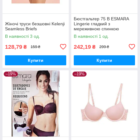
Бюстгальтер 75 В ESMARA
Жіночі труси безшовні Kelenji
Lingerie гладкий з
Seamless Briefs
мереживною спинкою
В наявності 3 од.
В наявності 1 од.
128,79
242,19
₴
₴
159 ₴
299 ₴
Купити
Купити
–19%
–19%