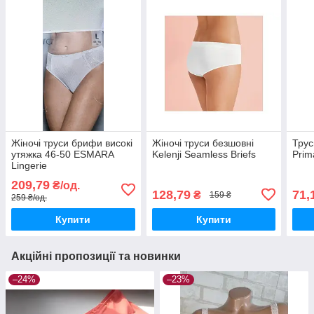
Жіночі труси брифи високі
Жіночі труси безшовні
Трус
утяжка 46-50 ESMARA
Kelenji Seamless Briefs
Prim
Lingerie
209,79
₴/од.
128,79
71,
₴
159 ₴
259 ₴/од.
Купити
Купити
Акційні пропозиції та новинки
–24%
–23%