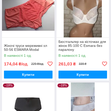
Бюстгальтер на кісточках для
Жіночі труси мереживні хл
жінок 85-100 C Esmara без
50-56 ESMARA Modal
паралону
В наявності 1 од.
В наявності 1 од.
174,04
261,03
₴/од.
₴
229 ₴/од.
339 ₴
Купити
Купити
–19%
–19%