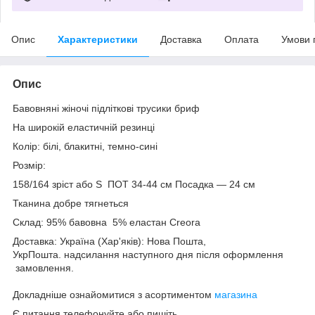
Опис
Характеристики
Доставка
Оплата
Умови 
Опис
Бавовняні жіночі підліткові трусики бриф
На широкій еластичній резинці
Колір: білі, блакитні, темно-сині
Розмір:
158/164 зріст або S ПОТ 34-44 см Посадка — 24 см
Тканина добре тягнеться
Склад: 95% бавовна 5% еластан Creora
Доставка: Україна (Хар'яків): Нова Пошта,
УкрПошта. надсилання наступного дня після оформлення
замовлення.
Докладніше ознайомитися з асортиментом
магазина
Є питання телефонуйте або пишіть