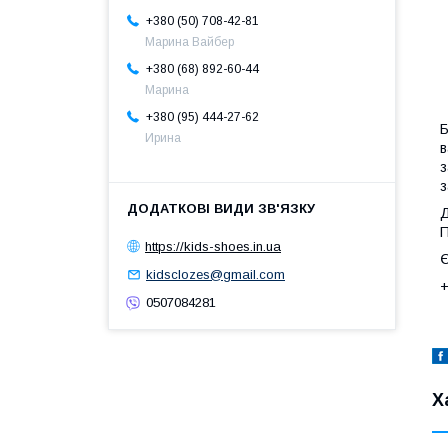
+380 (50) 708-42-81
Марина Вайбер
+380 (68) 892-60-44
Марина
+380 (95) 444-27-62
Б
Ирина
в
з
з
Д
П
https://kids-shoes.in.ua
Є
kidsclozes@gmail.com
+
0507084281
Х