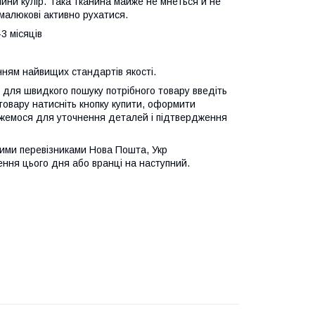
нини кулір. Така тканина майже не мнеться й не
малюкові активно рухатися.
-3 місяців
нням найвищих стандартів якості.
для швидкого пошуку потрібного товару введіть
 товару натисніть кнопку купити, оформити
'яжемося для уточнення деталей і підтвердження
ними перевізниками Нова Пошта, Укр
ння цього дня або вранці на наступний.