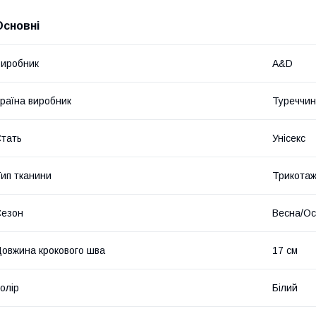
Основні
иробник
A&D
раїна виробник
Туреччи
тать
Унісекс
ип тканини
Трикота
Сезон
Весна/Ос
овжина крокового шва
17 см
олір
Білий