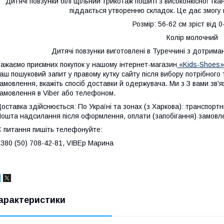
Дитячі повзунки білі щільний трикотаж пошиті з високоякісної тка
піддається утворенню складок. Це дає змогу 
Розмір: 56-62 см зріст від 0
Колір молочний
Дитячі повзунки виготовлені в Туреччині з дотрима
ажаємо приємних покупок у нашому інтернет-магазин
«Kids-Shoes»
аш пошуковий запит у правому кутку сайту після вибору потрібного
амовлення, вкажіть спосіб доставки й одержувача. Ми з З вами зв
амовлення в Viber або телефоном.
оставка здійснюється: По Україні та зонах (з Харкова): транспорт
ошта надсилання після оформлення, оплати (запобігання) замовле
 питання пишіть телефонуйте:
380 (50) 708-42-81, VIBEр Марина
арактеристики