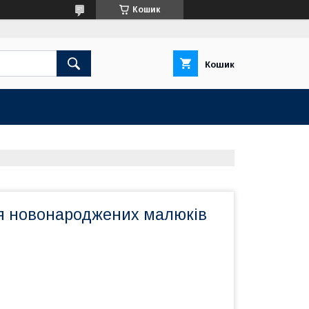
Кошик
Кошик
я новонароджених малюків