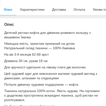
Опис
Характеристики
Доставка
Оплата
Умови п
Опис
Дитячий реглан-кофта для дівчинки рожевого кольору з
вишивкою Їжачка
Німецька якість, трикотаж приємний на дотик.
Натуральний склад тканини — 100% бавовна
На вік 3-6 місяців 62-68 зріст
Довжина 30 см, рукав 18 см
Для зручності одягання на лівому плечі дві кнопочки
Цей чудовий одяг для міжсезоння матиме чудовий вигляд з
джинсами, штанами та спідницями
Потіште дівчинку чудовим подарунком — кофта
Тканина натуральна 100% котон. Якість чудова. На горловині
є додаткова прострочена всередині тканина, щоб реглан не
розтягувався.