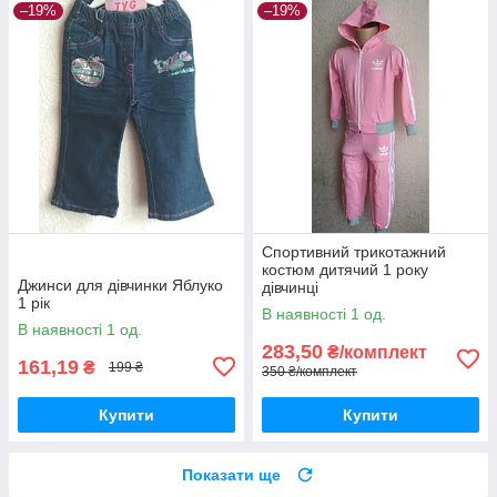
–19%
–19%
Спортивний трикотажний
костюм дитячий 1 року
Джинси для дівчинки Яблуко
дівчинці
1 рік
В наявності 1 од.
В наявності 1 од.
283,50
₴/комплект
161,19
₴
199 ₴
350 ₴/комплект
Купити
Купити
Показати ще