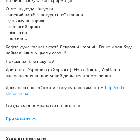
На бирці збоку є вся інформація.
Отже, підведу підсумки:
- якісний виріб із натуральної тканини
- у ньому не гаряче
- красивий принт
- рівні шви
- не линяє
Кофта дуже гарної якості! Яскравий і гарний! Ваше маля буде
наймоднішим у цьому сезоні!
Приємних Вам покупок!
Доставка : Україною (з Харкова): Нова Пошта, УкрПошта.
відправлення на наступний день після замовлення.
Докладніше ознайомитися з усім асортиментом
http://kids-
shoes.in.ua
Із задоволеннямворотуй на питання!
Приховати
Характеристики