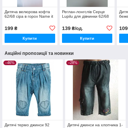
Дитяча велюрова кофта
Реглан-лонгслів Серце
Дитя
62/68 сіра в горох Name it
Lupilu для дівчинки 62/68
беже
199
139
109
₴
₴/од.
Купити
Купити
Акційні пропозиції та новинки
–46%
–28%
Дитячі термо джинси 92
Дитячі джинси на хлопчика 1-