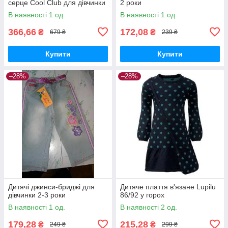
серце Cool Club для дівчинки
2 роки
В наявності 1 од.
В наявності 1 од.
366,66
172,08
₴
₴
679 ₴
239 ₴
Купити
Купити
–28%
–28%
Дитячі джинси-бриджі для
Дитяче плаття в'язане Lupilu
дівчинки 2-3 роки
86/92 у горох
В наявності 1 од.
В наявності 2 од.
179,28
215,28
₴
₴
249 ₴
299 ₴