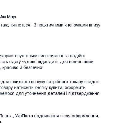
ікі Маус
таж, тягнеться. З практичними кнопочками внизу
ористовує тільки високоякісні та надійні
Якість одягу чудово підходить для ніжної шкіри
, красиво й безпечно!
для швидкого пошуку потрібного товару введіть
 товару натисніть кнопку купити, оформити
'яжемося для уточнення деталей і підтвердження
ва Пошта, УкрПшта надсилання після оформлення,
.