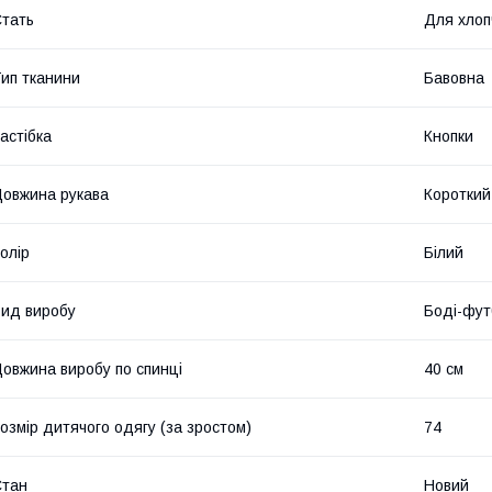
тать
Для хлоп
ип тканини
Бавовна
астібка
Кнопки
овжина рукава
Короткий
олір
Білий
ид виробу
Боді-фут
овжина виробу по спинці
40 см
озмір дитячого одягу (за зростом)
74
Стан
Новий