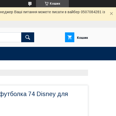
Кошик
енеджер Ваші питання можете писати в вайбер 0507084281 із
Кошик
футболка 74 Disney для