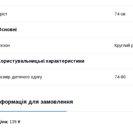
ріст
74 см
Основні
Сезон
Круглий р
Користувальницькі характеристики
озмір дитячого одягу
74-80
нформація для замовлення
іна:
139 ₴