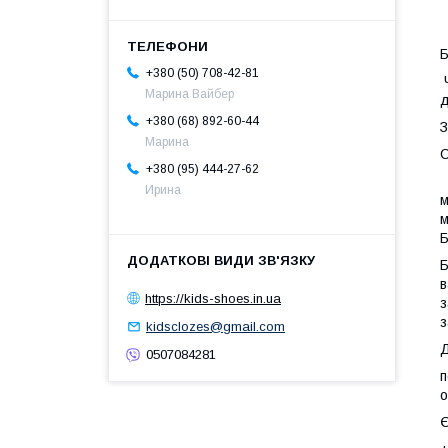
Б
+380 (50) 708-42-81
Ч
Марина Вайбер
д
+380 (68) 892-60-44
З
Марина
+380 (95) 444-27-62
D
Ирина
м
м
Б
Б
в
https://kids-shoes.in.ua
з
з
kidsclozes@gmail.com
Д
0507084281
п
о
Є