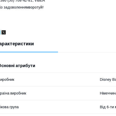
380 (50) 708-42-81, VIBER
з задоволеннямворотуй!
арактеристики
Основні атрибути
иробник
Disney B
раїна виробник
Німеччин
ікова група
Від 6-ти 