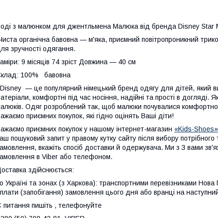
оді з малюнком для джентльмена Малюка від бренда Disney Star М
иста органічна бавовна — м'яка, приємний повітропроникний трико
ля зручності одягання.
аміри: 9 місяців 74 зріст Довжина — 40 см
Склад: 100% бавовна
isney — це популярний німецький бренд одягу для дітей, який вик
атеріали, комфортні під час носіння, надійні та прості в догляді. 
алюків. Одяг розроблений так, щоб малюки почувалися комфортно
ажаємо приємних покупок, які гідно оцінять Ваші діти!
ажаємо приємних покупок у нашому інтернет-магазин
«Kids-Shoes»
аш пошуковий запит у правому кутку сайту після вибору потрібного
амовлення, вкажіть спосіб доставки й одержувача. Ми з З вами зв
амовлення в Viber або телефоном.
оставка здійснюється:
о Україні та зонах (з Харкова): транспортними перевізниками Но
плати (запобігання) замовлення цього дня або вранці на наступний
 питання пишіть , телефонуйте