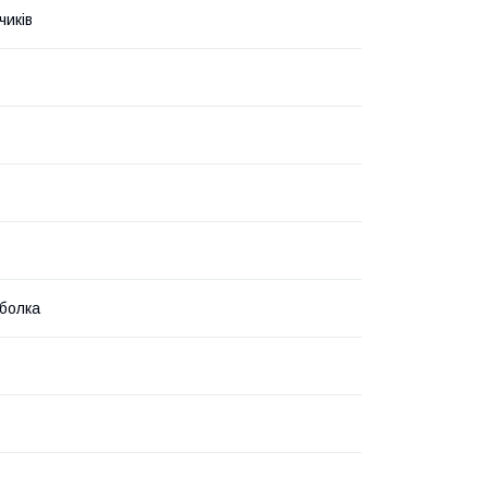
чиків
болка