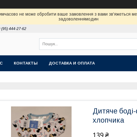
Тимчасово не може обробити ваше замовлення з вами зв'яжеться м
задоволеннямодин
 (95) 444-27-62
АС
КОНТАКТЫ
ДОСТАВКА И ОПЛАТА
Дитяче боді-
хлопчика
139 ₴