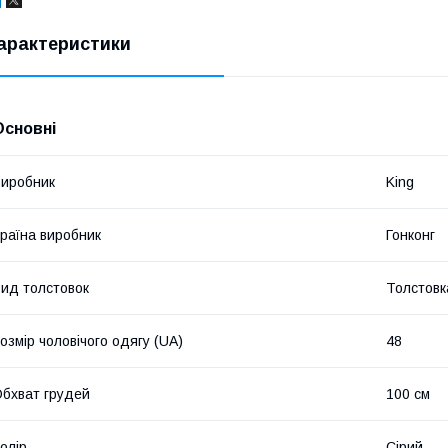
арактеристики
Основні
иробник
King
раїна виробник
Гонконг
ид толстовок
Толстовк
озмір чоловічого одягу (UA)
48
бхват грудей
100 см
олір
Сірий