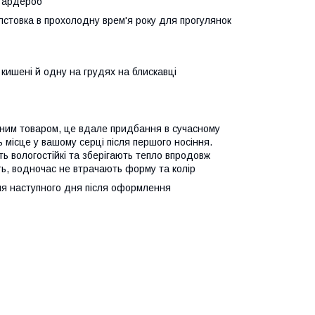
у гардероб
лстовка в прохолодну врем'я року для прогулянок
 кишені й одну на грудях на блискавці
рним товаром, це вдале придбання в сучасному
 місце у вашому серці після першого носіння.
ь вологостійкі та зберігають тепло впродовж
уть, водночас не втрачають форму та колір
ня наступного дня після оформлення