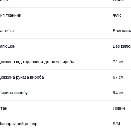
ип тканини
Фліс
астібка
Блискавк
Капюшон
Без кап
овжина від горловини до низу вироба
72 см
овжина рукава вироба
67 см
ирина виробу
54 см
Стан
Новий
іжнародний розмір
S/M