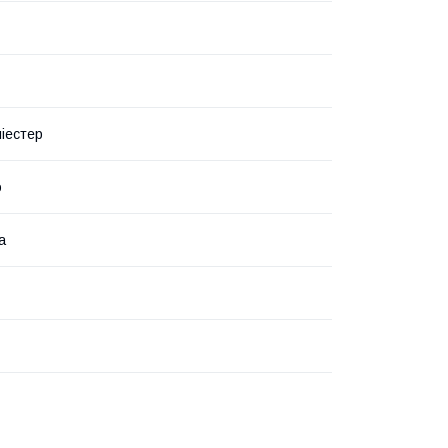
іестер
о
а