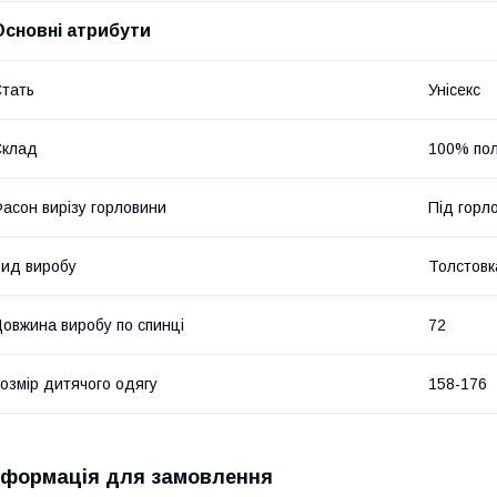
Основні атрибути
тать
Унісекс
Склад
100% пол
асон вирізу горловини
Під горл
ид виробу
Толстовк
овжина виробу по спинці
72
озмір дитячого одягу
158-176
нформація для замовлення