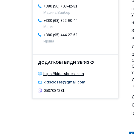
Ф
+380 (50) 708-42-81
п
Марина Вайбер
у
+380 (68) 892-60-44
В
Марина
З
+380 (95) 444-27-62
Р
Ирина
Д
Ф
с
С
у
https://kids-shoes.in.ua
Д
kidsclozes@gmail.com
з
0507084281
Д
Є
і