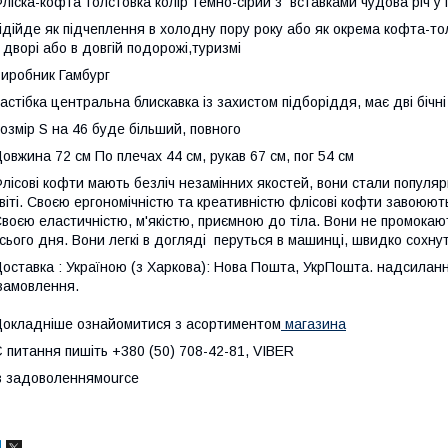
ліска-кофта толстовка колір темно-сірий з вставками чудова річ 
ідійде як підчеплення в холодну пору року або як окрема кофта-то
 дворі або в довгій подорожі,туризмі
иробник Гамбург
астібка центральна блискавка із захистом підборіддя, має дві бічні
озмір S на 46 буде більший, повного
овжина 72 см По плечах 44 см, рукав 67 см, пог 54 см
лісові кофти мають безліч незамінних якостей, вони стали популя
віті. Своєю ергономічністю та креативністю флісові кофти завоюють
воєю еластичністю, м'якістю, приємною до тіла. Вони не промокают
сього дня. Вони легкі в догляді перуться в машинці, швидко сохн
оставка : Україною (з Харкова): Нова Пошта, УкрПошта. надсилан
амовлення.
окладніше ознайомитися з асортиментом
магазина
 питання пишіть +380 (50) 708-42-81, VIBER
з задоволеннямource