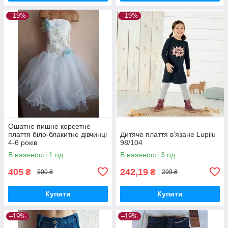
–19%
–19%
Ошатне пишне корсетне
плаття біло-блакитне дівчинці
Дитяче плаття в'язане Lupilu
4-6 років
98/104
В наявності 1 од.
В наявності 3 од.
405
242,19
₴
₴
500 ₴
299 ₴
Купити
Купити
–19%
–19%