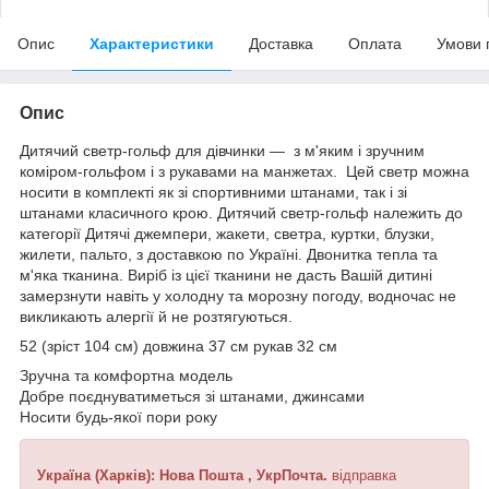
Опис
Характеристики
Доставка
Оплата
Умови 
Опис
Дитячий светр-гольф для дівчинки — з м'яким і зручним
коміром-гольфом і з рукавами на манжетах. Цей светр можна
носити в комплекті як зі спортивними штанами, так і зі
штанами класичного крою. Дитячий светр-гольф належить до
категорії Дитячі джемпери, жакети, светра, куртки, блузки,
жилети, пальто, з доставкою по Україні. Двонитка тепла та
м'яка тканина. Виріб із цієї тканини не дасть Вашій дитині
замерзнути навіть у холодну та морозну погоду, водночас не
викликають алергії й не розтягуються.
52 (зріст 104 см) довжина 37 см рукав 32 см
Зручна та комфортна модель
Добре поєднуватиметься зі штанами, джинсами
Носити будь-якої пори року
Україна (Харків): Нова Пошта
, УкрПочта.
відправка