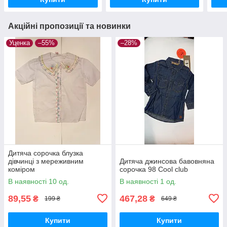
Акційні пропозиції та новинки
Уценка
–55%
–28%
Дитяча сорочка блузка
дівчинці з мереживним
Дитяча джинсова бавовняна
коміром
сорочка 98 Cool club
В наявності 10 од.
В наявності 1 од.
89,55
467,28
₴
₴
199 ₴
649 ₴
Купити
Купити