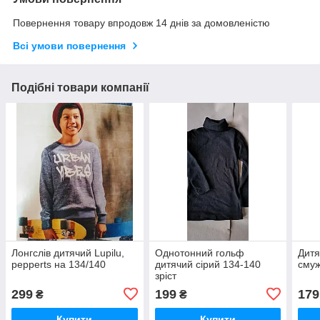
Повернення товару впродовж 14 днів за домовленістю
Всі умови повернення
Подібні товари компанії
Лонгслів дитячий Lupilu,
Однотонний гольф
Дитя
pepperts на 134/140
дитячий сірий 134-140
смуж
зріст
299
199
179
₴
₴
Купити
Купити