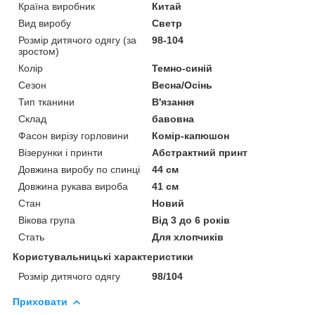
Країна виробник
Китай
Вид виробу
Светр
Розмір дитячого одягу (за
98-104
зростом)
Колір
Темно-синій
Сезон
Весна/Осінь
Тип тканини
В'язання
Склад
бавовна
Фасон вирізу горловини
Комір-капюшон
Візерунки і принти
Абстрактний принт
Довжина виробу по спинці
44 см
Довжина рукава вироба
41 см
Стан
Новий
Вікова група
Від 3 до 6 років
Стать
Для хлопчиків
Користувальницькі характеристики
Розмір дитячого одягу
98/104
Приховати