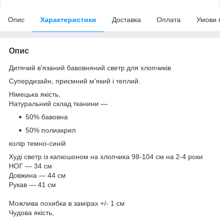
Опис
Характеристики
Доставка
Оплата
Умови 
Опис
Дитячий в'язаний бавовняний светр для хлопчиків
Супердизайн, приємний м'який і теплий.
Німецька якість,
Натуральний склад тканини —
50% бавовна
50% полиакрил
колір темно-синій
Худі светр із капюшоном на хлопчика 98-104 см на 2-4 роки
НОГ — 34 см
Довжина — 44 см
Рукав — 41 см
Можлива похибка в замірах +/- 1 см
Чудова якість,