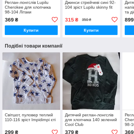
Реглан-лонгслів Lupilu
Джинси стрейчеві сині 92-
Дитя
Cherokee для хлопчика
104 зріст Lupilu skinny fit
напі
98-104 Літаки
та ді
спин
369
315
899
₴
₴
350 ₴
Купити
Купити
Подібні товари компанії
Світшот, пуловер теплий
Дитячий реглан-лонгслів
Регл
110-116 зріст Impidimpi єті
для хлопчика 140 зелений
Cher
Cool Club
98-1
299
379
369
₴
₴