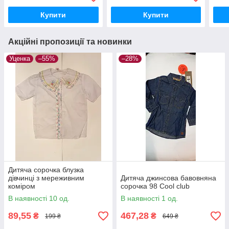
Купити
Купити
Акційні пропозиції та новинки
Уценка
–55%
–28%
Дитяча сорочка блузка
дівчинці з мереживним
Дитяча джинсова бавовняна
коміром
сорочка 98 Cool club
В наявності 10 од.
В наявності 1 од.
89,55
467,28
₴
₴
199 ₴
649 ₴