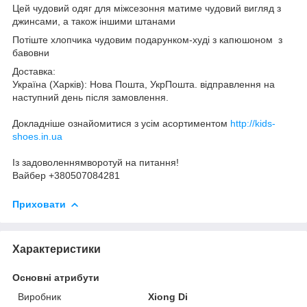
Цей чудовий одяг для міжсезоння матиме чудовий вигляд з
джинсами, а також іншими штанами
Потіште хлопчика чудовим подарунком-худі з капюшоном з
бавовни
Доставка:
Україна (Харків): Нова Пошта, УкрПошта. відправлення на
наступний день після замовлення.
Докладніше ознайомитися з усім асортиментом
http://kids-
shoes.in.ua
Із задоволеннямворотуй на питання!
Вайбер +380507084281
Приховати
Характеристики
Основні атрибути
Виробник
Xiong Di