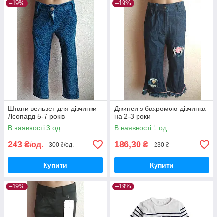
–19%
–19%
Штани вельвет для дівчинки
Джинси з бахромою дівчинка
Леопард 5-7 років
на 2-3 роки
В наявності 3 од.
В наявності 1 од.
243
186,30
₴/од.
₴
300 ₴/од.
230 ₴
Купити
Купити
–19%
–19%