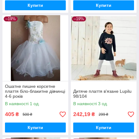
Купити
Купити
–19%
–19%
Ошатне пишне корсетне
плаття біло-блакитне дівчинці
Дитяче плаття в'язане Lupilu
4-6 років
98/104
В наявності 1 од.
В наявності 3 од.
405
242,19
₴
₴
500 ₴
299 ₴
Купити
Купити