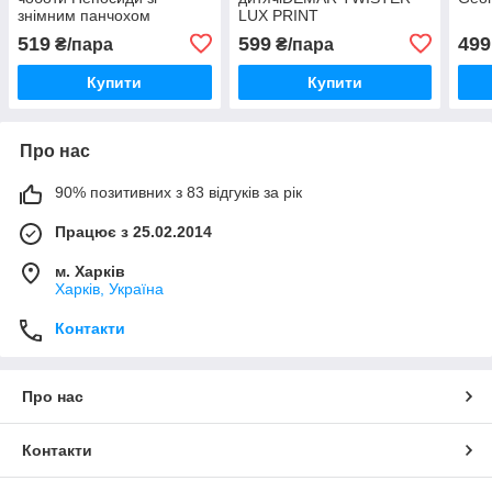
знімним панчохом
LUX PRINT
рожеві,червоні,пудра
519
599
499
₴/пара
₴/пара
глянець
Купити
Купити
Про нас
90% позитивних з 83 відгуків за рік
Працює з 25.02.2014
м. Харків
Харків, Україна
Контакти
Про нас
Контакти