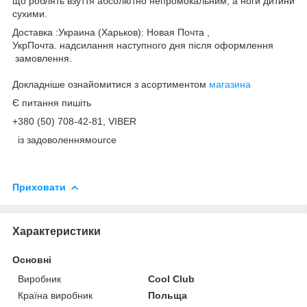
що роблять взуття абсолютно непромокальним, а ноги дитини
сухими.
Доставка :Украина (Харьков): Новая Почта ,
УкрПочта. надсилання наступного дня після оформлення
замовлення.
Докладніше ознайомитися з асортиментом
магазина
Є питання пишіть
+380 (50) 708-42-81
,
VIBER
із задоволеннямource
Приховати
Характеристики
Основні
Виробник
Cool Club
Країна виробник
Польща