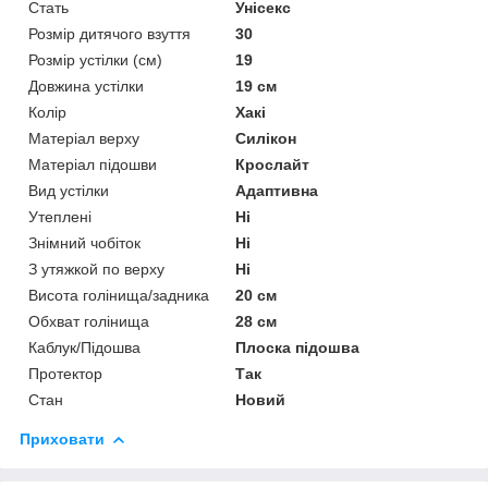
Стать
Унісекс
Розмір дитячого взуття
30
Розмір устілки (см)
19
Довжина устілки
19 см
Колір
Хакі
Матеріал верху
Силікон
Матеріал підошви
Крослайт
Вид устілки
Адаптивна
Утеплені
Ні
Знімний чобіток
Ні
З утяжкой по верху
Ні
Висота голінища/задника
20 см
Обхват голінища
28 см
Каблук/Підошва
Плоска підошва
Протектор
Так
Стан
Новий
Приховати