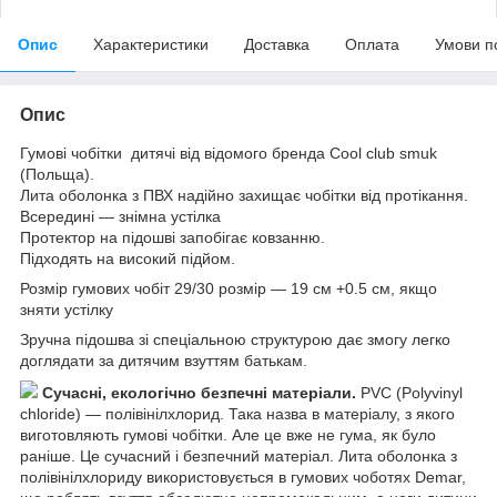
Опис
Характеристики
Доставка
Оплата
Умови п
Опис
Гумові чобітки дитячі від відомого бренда Cool club smuk
(Польща).
Лита оболонка з ПВХ надійно захищає чобітки від протікання.
Всередині — знімна устілка
Протектор на підошві запобігає ковзанню.
Підходять на високий підйом.
Розмір гумових чобіт 29/30 розмір — 19 см +0.5 см, якщо
зняти устілку
Зручна підошва зі спеціальною структурою дає змогу легко
доглядати за дитячим взуттям батькам.
Сучасні, екологічно безпечні матеріали.
PVC (Polyvinyl
chloride) — полівінілхлорид. Така назва в матеріалу, з якого
виготовляють гумові чобітки. Але це вже не гума, як було
раніше. Це сучасний і безпечний матеріал. Лита оболонка з
полівінілхлориду використовується в гумових чоботях Demar,