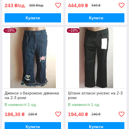
243
444,69
₴/од.
₴
300 ₴/од.
549 ₴
Купити
Купити
–19%
–19%
Джинси з бахромою дівчинка
Штани атласні унісекс на 2-3
на 2-3 роки
роки
В наявності 1 од.
В наявності 1 од.
186,30
194,40
₴
₴
230 ₴
240 ₴
Купити
Купити