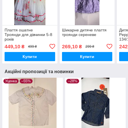
Плаття ошатне
Шикарне дитяче плаття
Дитя
Троянди для дівчинки 5-8
троянди сереневе
Pepp
років
134/
449,10
269,10
242
₴
₴
499 ₴
299 ₴
Купити
Купити
Акційні пропозиції та новинки
Уценка
–55%
–28%