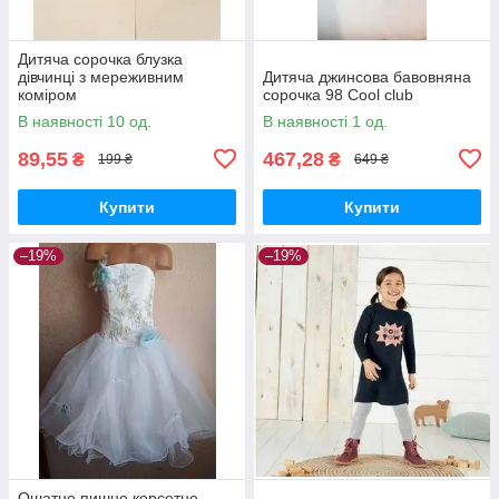
Дитяча сорочка блузка
дівчинці з мереживним
Дитяча джинсова бавовняна
коміром
сорочка 98 Cool club
В наявності 10 од.
В наявності 1 од.
89,55
467,28
₴
₴
199 ₴
649 ₴
Купити
Купити
–19%
–19%
Ошатне пишне корсетне