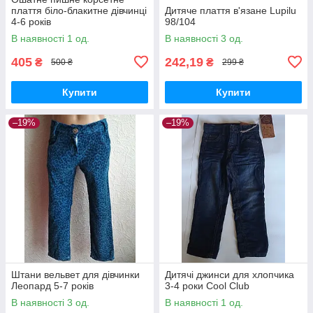
плаття біло-блакитне дівчинці
Дитяче плаття в'язане Lupilu
4-6 років
98/104
В наявності 1 од.
В наявності 3 од.
405
242,19
₴
₴
500 ₴
299 ₴
Купити
Купити
–19%
–19%
Штани вельвет для дівчинки
Дитячі джинси для хлопчика
Леопард 5-7 років
3-4 роки Cool Club
В наявності 3 од.
В наявності 1 од.