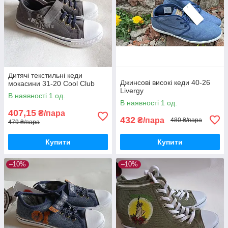
Дитячі текстильні кеди
Джинсові високі кеди 40-26
мокасини 31-20 Cool Club
Livergy
В наявності 1 од.
В наявності 1 од.
407,15
₴/пара
432
₴/пара
480 ₴/пара
479 ₴/пара
Купити
Купити
–10%
–10%