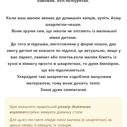
бавовни, 55% поліуретан.
Коли ваш малюк звикає до домашніх капців, купіть йому
шкарпетки-чешки.
Вони зручні тим, що ніколи не злітають із маленької
ніжки дитини.
До того ж підошва, виготовлена у формі чошок, дає
змогу дитині не ковзати по підлозі, це актуально, якщо у
вас паркет, ламінат або плитка.коли малюк біжить із
кухні в кімнату просто в шкарпетках, то дуже ймовірно,
що він підслизнеться.
Усередині такі шкарпетки оздоблені махровим
матеріалом, тому вони досить теплі.
Зовні дуже симпатичні.
Щоб визначити правильний
розмір дитячого
взуття
потрібно виміряти довжину стопи.
Для цього поставте обидві ніжки малюка (в шкарпетках) на
аркуш паперу й обведіть їх олівцем.