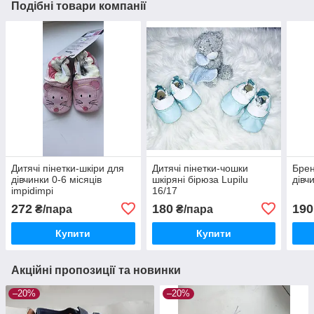
Подібні товари компанії
Дитячі пінетки-шкіри для
Дитячі пінетки-чошки
Брен
дівчинки 0-6 місяців
шкіряні бірюза Lupilu
дівч
impidimpi
16/17
272
180
190
₴/пара
₴/пара
Купити
Купити
Акційні пропозиції та новинки
–20%
–20%