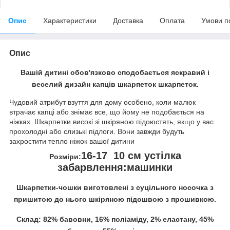
Опис
Характеристики
Доставка
Оплата
Умови п
Опис
Вашій дитині обов'язково сподобається яскравий і
веселий дизайн капців шкарпеток шкарпеток.
Чудовий атрибут взуття для дому особено, коли малюк
втрачає капці або знімає все, що йому не подобається на
ніжках. Шкарпетки високі зі шкіряною підоюстять, якщо у вас
прохолодні або слизькі підлоги. Вони завжди будуть
захростити тепло ніжок вашої дитини
16-17 10 см устілка
Розміри:
забарвлення:машинки
Шкарпетки-чошки виготовлені з суцільного носочка з
пришитою до нього шкіряною підошвою з прошивкою.
Склад: 82% бавовни, 16% поліаміду, 2% еластану, 45%