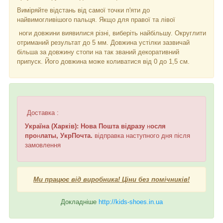
Виміряйте відстань від самої точки п'яти до
найвимогливішого пальця. Якщо для правої та лівої
ноги довжини виявилися різні, виберіть найбільшу. Округлити
отриманий результат до 5 мм. Довжина устілки зазвичай
більша за довжину стопи на так званий декоративний
припуск. Його довжина може коливатися від 0 до 1,5 см.
Доставка :
Україна (Харків): Нова Пошта відразу
н
осля
про
н
латы, УкрПочта.
відправка наступного дня після
замовлення
Ми працює від виробника! Ціни без помічників!
Докладніше
http://kids-shoes.in.ua