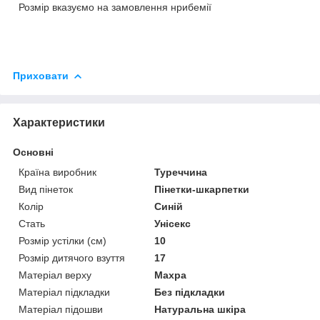
Розмір вказуємо на замовлення
н
рибемії
Приховати
Характеристики
Основні
Країна виробник
Туреччина
Вид пінеток
Пінетки-шкарпетки
Колір
Синій
Стать
Унісекс
Розмір устілки (см)
10
Розмір дитячого взуття
17
Матеріал верху
Махра
Матеріал підкладки
Без підкладки
Матеріал підошви
Натуральна шкіра