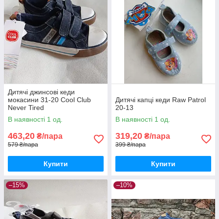
Дитячі джинсові кеди
мокасини 31-20 Cool Club
Дитячі капці кеди Raw Patrol
Never Tired
20-13
В наявності 1 од.
В наявності 1 од.
463,20
319,20
₴/пара
₴/пара
579 ₴/пара
399 ₴/пара
Купити
Купити
–15%
–10%